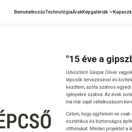
Bemutatkozás
Technológia
Árak
Képgalériák
Kapaszk
"15 éve a gipsz
Üdvözlöm! Gáspár Olivér vagyok
lépcsők tervezésével és kivit
kezdtem, azóta számos egyedi p
igényekre szabva. Az évek sor
ma már saját vállalkozásom ker
Célom, hogy ügyfeleim ne csak 
esztétikus és biztonságos épít
otthonukat. Minden projektet a