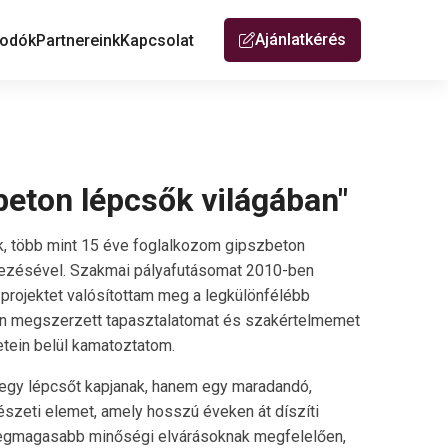
Ajánlatkérés
odók
Partnereink
Kapcsolat
beton lépcsők világában"
, több mint 15 éve foglalkozom gipszbeton
elezésével. Szakmai pályafutásomat 2010-ben
rojektet valósítottam meg a legkülönfélébb
án megszerzett tapasztalatomat és szakértelmemet
etein belül kamatoztatom.
egy lépcsőt kapjanak, hanem egy maradandó,
észeti elemet, amely hosszú éveken át díszíti
 legmagasabb minőségi elvárásoknak megfelelően,