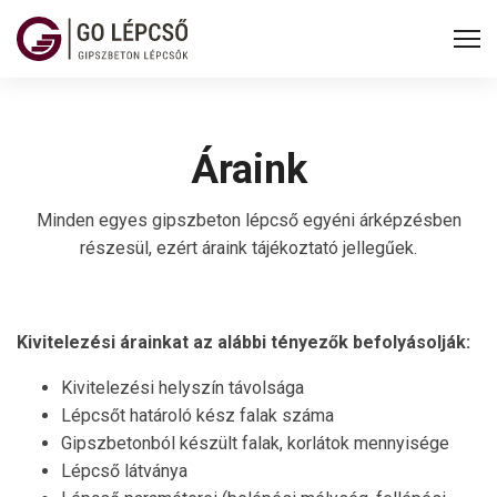
Áraink
Minden egyes gipszbeton lépcső egyéni árképzésben
részesül, ezért áraink tájékoztató jellegűek.
Kivitelezési árainkat az alábbi tényezők befolyásolják:
Kivitelezési helyszín távolsága
Lépcsőt határoló kész falak száma
Gipszbetonból készült falak, korlátok mennyisége
Lépcső látványa