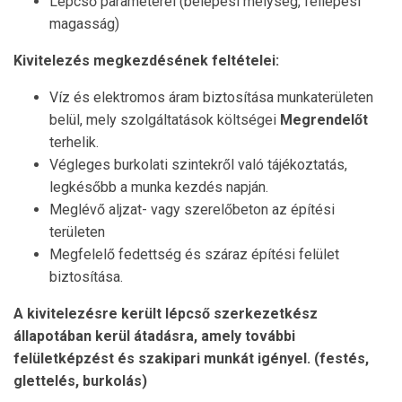
Lépcső paraméterei (belépési mélység, fellépési
magasság)
Kivitelezés megkezdésének feltételei:
Víz és elektromos áram biztosítása munkaterületen
belül, mely szolgáltatások költségei
Megrendelőt
terhelik.
Végleges burkolati szintekről való tájékoztatás,
legkésőbb a munka kezdés napján.
Meglévő aljzat- vagy szerelőbeton az építési
területen
Megfelelő fedettség és száraz építési felület
biztosítása.
A kivitelezésre került lépcső szerkezetkész
állapotában kerül átadásra, amely további
felületképzést és szakipari munkát igényel. (festés,
glettelés, burkolás)