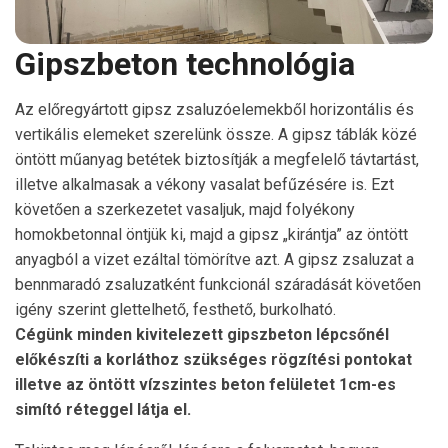
Gipszbeton technológia
Az előregyártott gipsz zsaluzóelemekből horizontális és
vertikális elemeket szerelünk össze. A gipsz táblák közé
öntött műanyag betétek biztosítják a megfelelő távtartást,
illetve alkalmasak a vékony vasalat befűzésére is. Ezt
követően a szerkezetet vasaljuk, majd folyékony
homokbetonnal öntjük ki, majd a gipsz „kirántja” az öntött
anyagból a vizet ezáltal tömörítve azt. A gipsz zsaluzat a
bennmaradó zsaluzatként funkcionál száradását követően
igény szerint glettelhető, festhető, burkolható.
Cégünk minden kivitelezett gipszbeton lépcsőnél
előkészíti a korláthoz szükséges rögzítési pontokat
illetve az öntött vízszintes beton felületet 1cm-es
simító réteggel látja el.